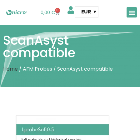
0
EUR
0,00
€
AFM 
AFM t
ScanAsyst
compatible
Home
/ AFM Probes / ScanAsyst compatible